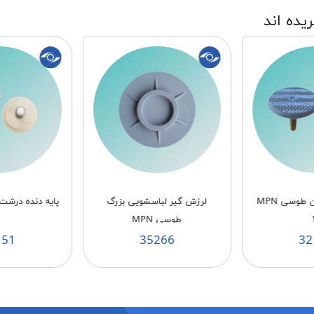
ریده اند
سشویی بزرگ
پایه دنده درشت سفید MPN 10
تبدیل شیلنگ خ
900
32151
35