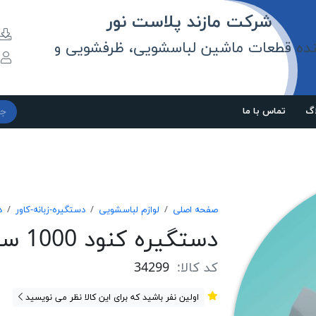
مازند پلاست نور
نده قطعات ماشین لباسشویی، ظرفشویی و
و
اگ
تماس با ما
صفحه اصلی
لوازم لباسشویی
دستگیره-زبانه-کاور
د
دستگیره کنود 1000 سفید فابریک
کد کالا:
34299
اولین نفر باشید که برای این کالا نظر می نویسید