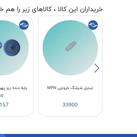
خریداران این کالا ، کالاهای زیر را هم خ
جی MPN
پایه دنده ریز پهن طوسی MPN
لرزش گیر لبا
10
طوسی MPN
266
32157
3