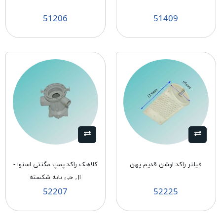
51206
51409
فیلتر راکد اوشن قدیم پهن
كلاهک راكد پمپ مگنتی اسنوا -
ال جی پايه شكسته
52207
52225