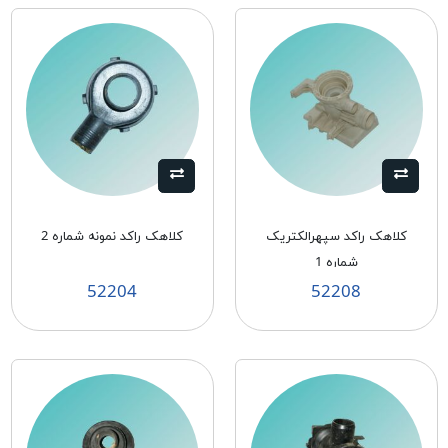
كلاهک راكد سپهرالكتريک
كلاهک راکد نمونه شماره 2
شماره 1
52204
52208