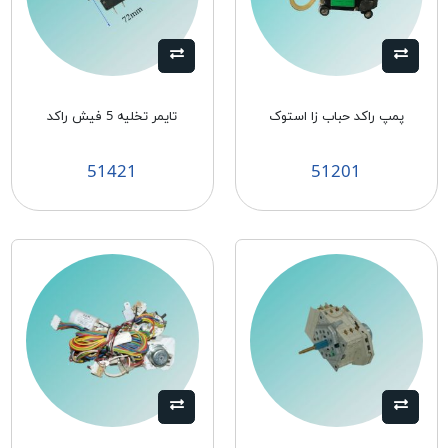
پمپ راکد حباب زا استوک
تايمر تخليه 5 فيش راكد
51421
51201