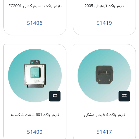
تايمر راكد آزمايش 2005
تايمر راكد با سيم كشی EC2001
51406
51419
تایمر راکد 4 فیش مشکی
تایمر راکد 601 شفت شکسته
51400
51417