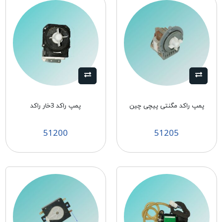
پمپ راكد مگنتی پيچی چين
پمپ راکد 3خار راکد
51200
51205