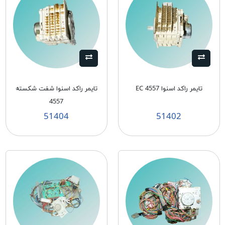
تایمر راکد اسنوا 4557 EC
تایمر راکد اسنوا شفت شکسته
4557
51404
51402