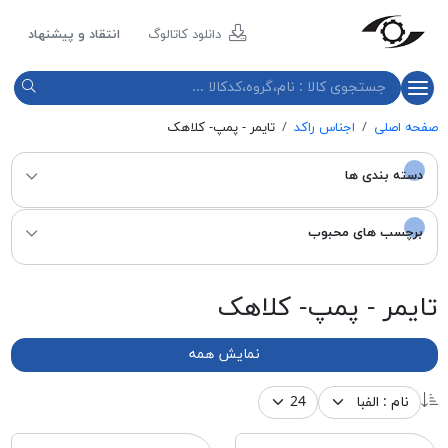
مازند
پلاست
دانلود کاتالوگ
انتقاد و پیشنهاد
نور
صفحه اصلی
اجناس راکد
تایمر - پمپ- کلاهک
دسته بندی ها
برچسب های محبوب
تایمر - پمپ- کلاهک
نمایش همه