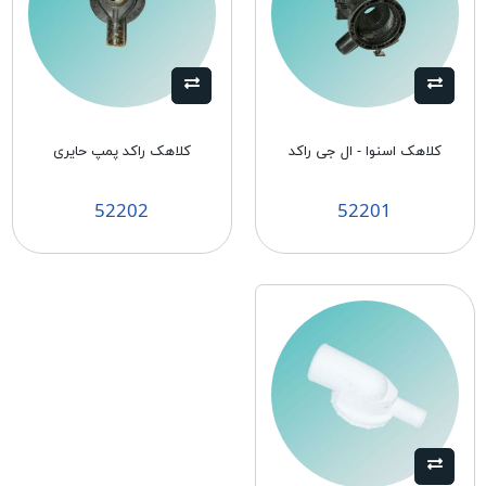
کلاهک اسنوا - ال جی راکد
کلاهک راکد پمپ حایری
52202
52201