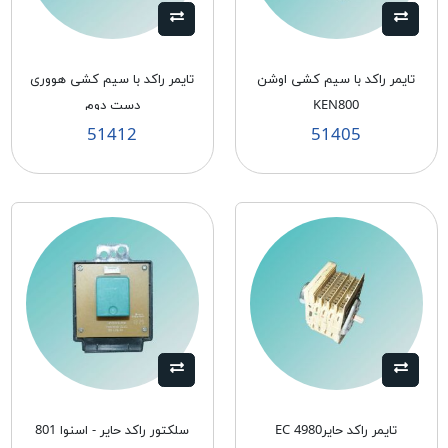
تایمر راکد با سیم کشی اوشن
تایمر راکد با سیم کشی هووری
KEN800
دست دوم
51412
51405
تایمر راکد حایر4980 EC
سلكتور راکد حاير - اسنوا 801