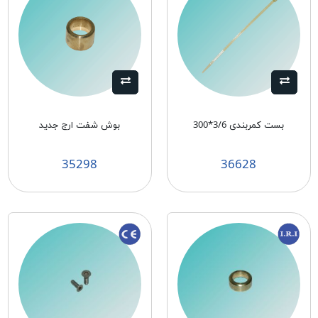
بست کمربندی 3/6*300
بوش شفت ارج جدید
35298
36628