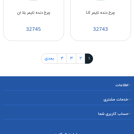
چرخ دنده تایمر LE
چرخ دنده تایمر بلا ان
32745
32743
۱
۲
۳
۴
بعدی
اطلاعات
خدمات مشتری
حساب کاربری شما