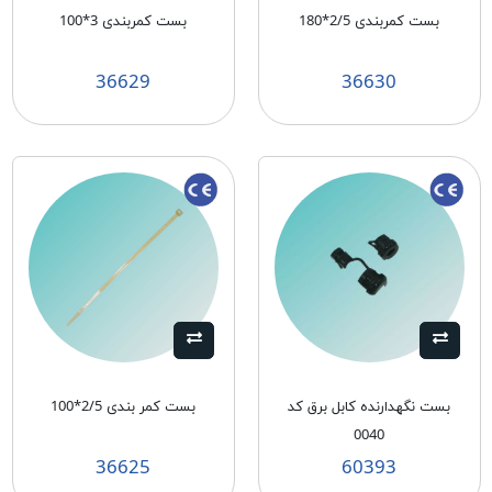
بست كمربندی 2/5*180
بست كمربندی 3*100
36629
36630
بست نگهدارنده كابل برق كد
بست کمر بندی 2/5*100
0040
36625
60393