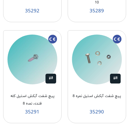
10
35292
35289
پیچ شفت آبکش استیل نمره 8
پیچ شفت آبکش استیل کله
قندی نمره 8
35291
35290