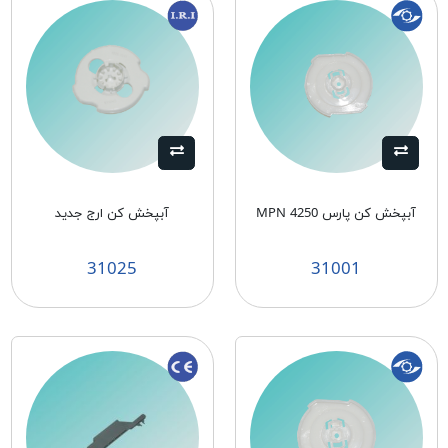
آبپخش كن پارس MPN 4250
آبپخش کن ارج جدید
31025
31001