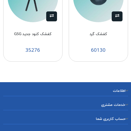
کفشک گرد
کفشک کنود جدید GSG
35276
60130
اطلاعات
خدمات مشتری
حساب کاربری شما