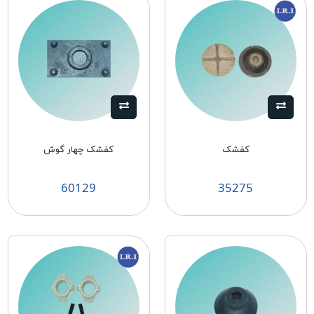
کفشک
کفشک چهار گوش
60129
35275