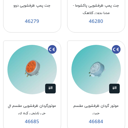
جت پمپ ظرفشویی پاکشوما -
جت پمپ ظرفشویی دوو
مدیا بدون کلاهک
46279
46280
موتور گردان ظرفشویی مقسم
موتورگردان ظرفشویی مقسم ال
چین
جی نارنجی کره ای
46685
46684