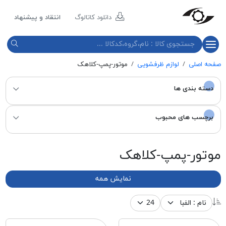
مازند
پلاست
دانلود کاتالوگ
انتقاد و پیشنهاد
نور
صفحه اصلی
لوازم ظرفشویی
موتور-پمپ-کلاهک
دسته بندی ها
برچسب های محبوب
موتور-پمپ-کلاهک
نمایش همه