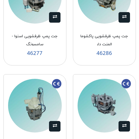
جت پمپ ظرفشويی پاكشوما
جت پمپ ظرفشویی اسنوا -
المنت دار
سامسونگ
46277
46286