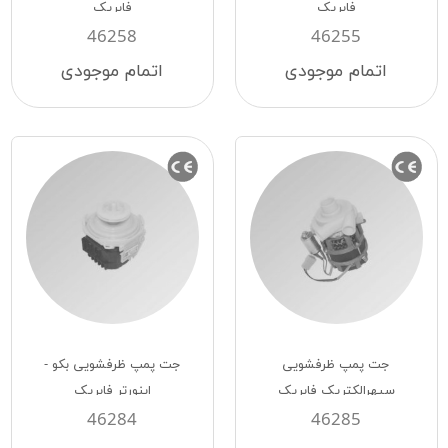
فابریک
فابریک
46258
46255
اتمام موجودی
اتمام موجودی
جت پمپ ظرفشويی
جت پمپ ظرفشویی بکو -
سپهرالكتريک فابريک
اینورتر فابریک
46284
46285