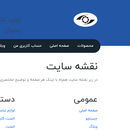
شرکت 
مازند
تولید کن
پلاست
نور
یخچال
محصولات
صفحه اصلی
حساب کاربری من
وبل
نقشه سایت
در زیر نقشه سایت همراه با لینک هر صفحه و توضیح مختصری د
عمومی
دسته
صفحه اصلی
لوازم لبا
جستجو
المنت-کلی
وبلاگ
المنت