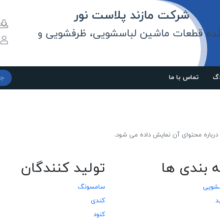
مازند پلاست نور
نده قطعات ماشین لباسشویی، ظرفشویی و
و
اگ
تماس با ما
رباره محتوای آن نمایش داده می شود.
 بندی ها
تولید کنندگان
سشویی
سامسونگ
د
کندی
کنود