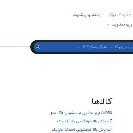
دانلود کاتالوگ
انتقاد و پیشنهاد
رود/عضویت
کالاها
A4950 ارور ماشین لباسشویی آاگ مدل
آب پاش بالا ظرفشويی بكو فابريک
آب پاش بالا ظرفشویی اسمگ فابریک