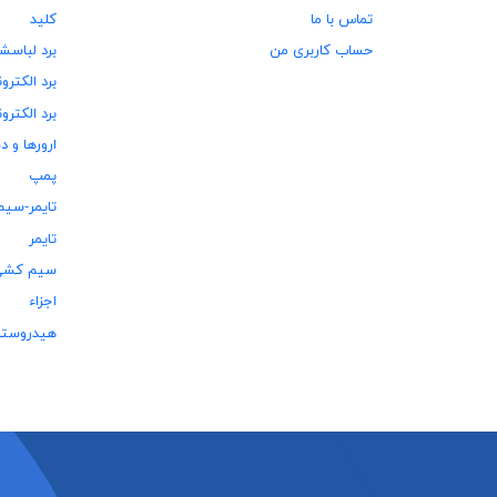
تماس با ما
کلید
حساب کاربری من
برد لباسش
برد الکترو
برد الکتر
ارورها و د
پمپ
تایمر-سی
تایمر
سیم کش
اجزاء
هیدروستا
ترموستات
هیدروست
اجزاء
کلاهک-فی
کلاهک