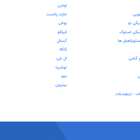
اوشن
ویی
مازند پلاست
نیکی نو
بوش
ونیکی استوک
فیلکو
ستورالعمل ها
آبسال
AEG
م کشی
ال جی
توشیبا
ی
دوو
بیترون
ت - ترموستات
ات
لتر