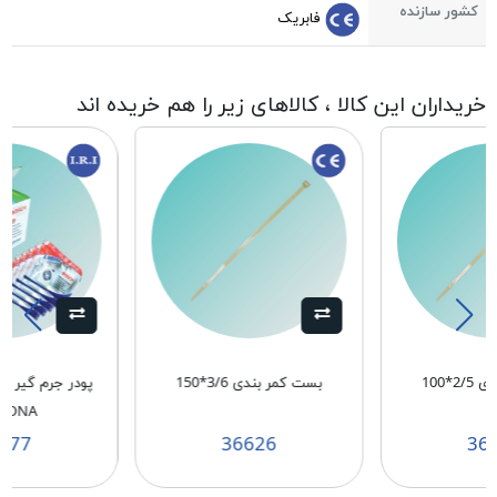
کشور سازنده
فابریک
خریداران این کالا ، کالاهای زیر را هم خریده اند
2*100
بست کمر بندی 3/6*150
پودر جرم گیر 
BONA
177
36626
36