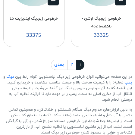
خرطومی زیردیگ اوشن -
خرطومی زیردیگ ایندیزیت L5
پاکشوما 452
33375
33325
۱
۲
بعدی
در این صفحه می‌توانید انواع خرطومی زیر دیگ لباسشویی (لوله رابط بین
دیگ
و
پمپ
تخلیه) را با کیفیت ساخت بالا و قیمت مناسب مشاهده و خریداری کنید.
این قطعه که به آن خرطومی خروجی دیگ نیز گفته می‌شود، وظیفه حیاتی
انتقال آب از مخزن اصلی به سمت پمپ را بر عهده دارد تا فرآیند تخلیه آب به
درستی انجام شود.
به دلیل لرزش‌های مداوم دیگ هنگام شستشو و خشک‌کن، و همچنین تماس
دائمی با آب داغ و اشیاء خارجی جامد (مانند سکه، دکمه یا سنجاق که ممکن
است از لباس‌ها جدا شوند)، این خرطومی مستعد سوراخ شدن، پارگی یا گرفتگی
است. نشت آب از زیر ماشین لباسشویی یا تخلیه نشدن آب، از بارزترین
نشانه‌های خرابی یا مسدود شدن خرطومی زیر دیگ است.