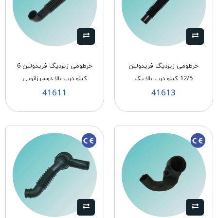
خرطومی زيرديگ فريدولين
خرطومی زيرديگ فريدولين 6
12/5 كيلو درب بالا يک
كيلو درب بالا دوسرزانويی
سرزانويی
41611
41613