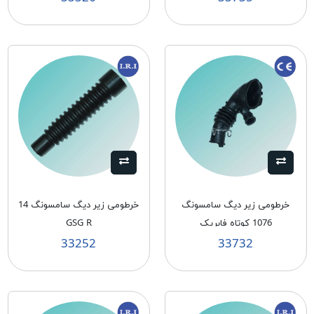
خرطومی زیر دیگ سامسونگ
خرطومی زیر دیگ سامسونگ 14
1076 کوتاه فابریک
GSG R
33252
33732