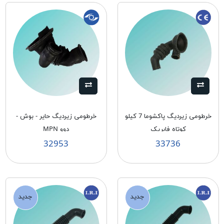
خرطومی زيرديگ پاكشوما 7 كيلو
خرطومی زيرديگ حاير - بوش -
كوتاه فابريک
دوو MPN
32953
33736
جدید
جدید