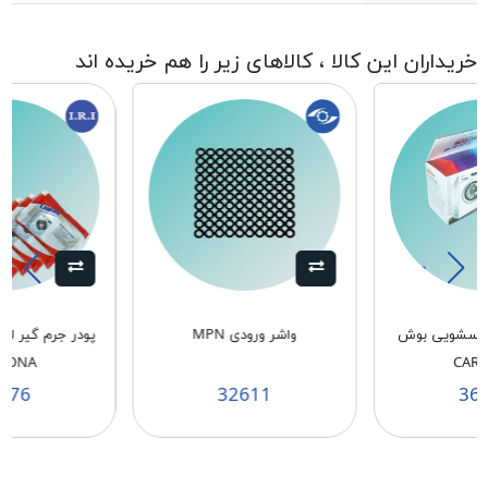
خریداران این کالا ، کالاهای زیر را هم خریده اند
لباسشویی بوش
واشر ورودی MPN
پودر جرم گیر ل
BONA
CAR
176
32611
36