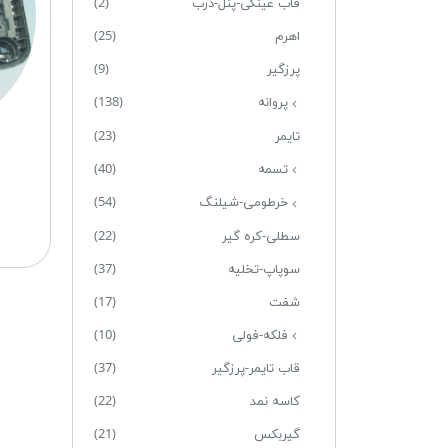
قاب عینکی-پنل-درب
(2)
اهرم
(25)
پرزگیر
(9)
پروانه
(138)
تایمر
(23)
تسمه
(40)
خرطومی-شیلنگ
(54)
سطلی-کره گیر
(22)
سوپاپ-تخلیه
(37)
شفت
(17)
فلکه-فولی
(10)
قاب تایمر-پرزگیر
(37)
کاسه نمد
(22)
گیربکس
(21)