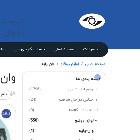
شرکت 
مازند
تولید کن
پلاست
نور
یخچال
محصولات
صفحه اصلی
حساب کاربری من
وبل
صفحه اصلی
لوازم دوقلو
وان-پایه
وان-
دسته بندی ها
لوازم لباسشویی
(1796)
اجناس در حال ساخت
(24)
دسته بندی کالاها
(0)
لوازم دوقلو
(558)
وان-پایه
(1)