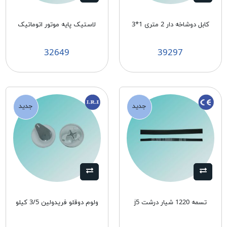
كابل دوشاخه دار 2 متری 1*3
لاستيک پايه موتور اتوماتيک
32649
39297
جدید
جدید
تسمه 1220 شيار درشت j5
ولوم دوقلو فريدولين 3/5 كيلو