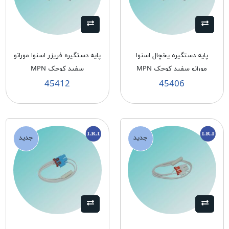
پايه دستگيره يخچال اسنوا
پايه دستگيره فريزر اسنوا مورانو
مورانو سفيد كوچک MPN
سفيد كوچک MPN
45412
45406
جدید
جدید