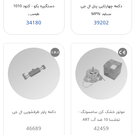
دکمه چهارتایی پنل ال جی
دستگيره بكو - كنود 1010
سیلور MPN
طوسی
34180
39202
موتور خشک كن سامسونگ -
دكمه پاور ظرفشويی ال جی
توشيبا 10 ضد آب ART
46689
42459