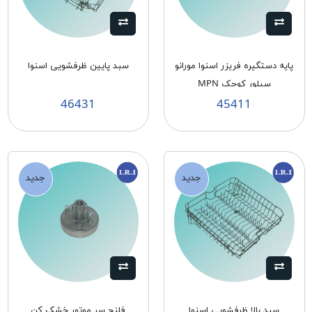
پايه دستگيره فريزر اسنوا مورانو
سبد پايين ظرفشويی اسنوا
سيلور كوچک MPN
46431
45411
جدید
جدید
سبد بالا ظرفشويی اسنوا
فلنج سر موتور خشک كن