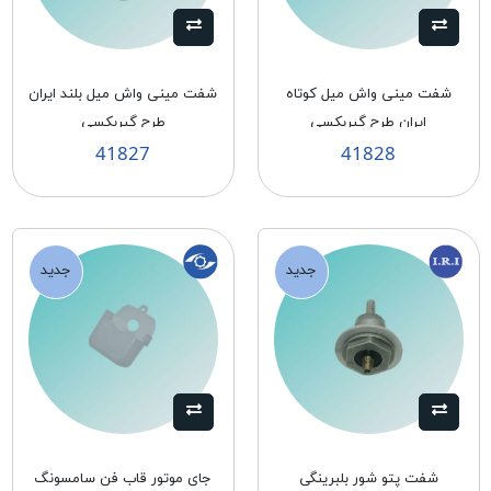
شفت مينی واش ميل كوتاه
شفت مينی واش ميل بلند ايران
ايران طرح گيربكسی
طرح گيربكسی
41827
41828
جدید
جدید
شفت پتو شور بلبرينگی
جای موتور قاب فن سامسونگ