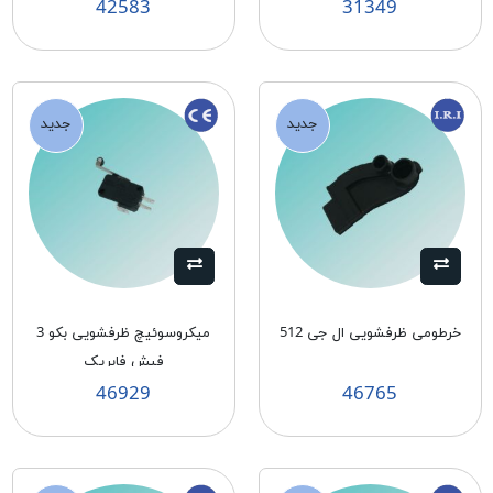
42583
31349
جدید
جدید
خرطومی ظرفشويی ال جی 512
ميكروسوئيچ ظرفشويی بكو 3
فيش فابريک
46929
46765