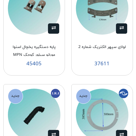
لولای سپهر الكتريک شماره 2
پايه دستگيره يخچال اسنوا
مورانو سيلور کوچک MPN
45405
37611
جدید
جدید