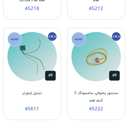
اهم
اهم طرح فابریک
45218
45212
جدید
جدید
سنسور يخچالی سامسونگ 5
تبديل اينورتر
كيلو اهم
45611
45222