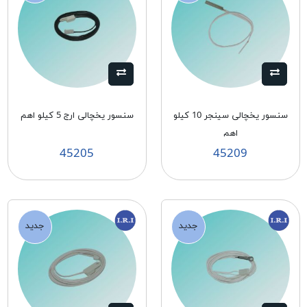
سنسور يخچالی سينجر 10 كيلو
سنسور يخچالی ارج 5 كيلو اهم
اهم
45205
45209
جدید
جدید