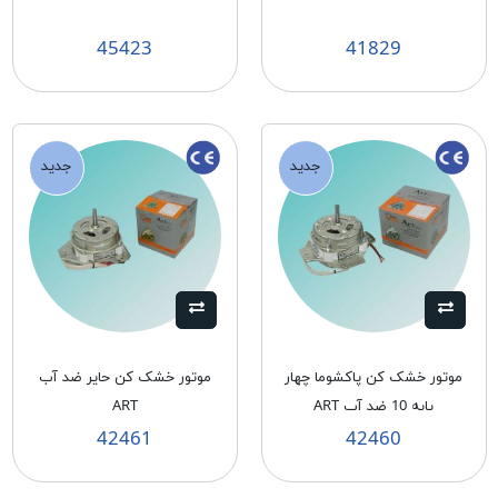
45423
41829
جدید
جدید
موتور خشک كن پاكشوما چهار
موتور خشک كن حاير ضد آب
پايه 10 ضد آب ART
ART
42461
42460