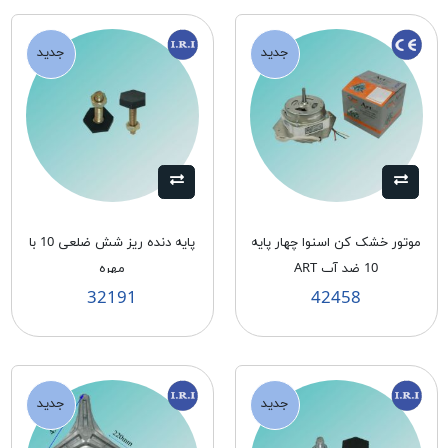
جدید
جدید
موتور خشک كن اسنوا چهار پايه
پايه دنده ريز شش ضلعی 10 با
10 ضد آب ART
مهره
32191
42458
جدید
جدید