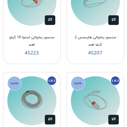
سنسور يخچالی هايسنس 2
سنسور يخچالی اسنوا 10 كيلو
كيلو اهم
اهم
45223
45207
جدید
جدید