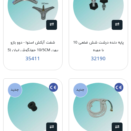
پايه دنده درشت شش ضلعی 10
شفت آبكش اسنوا - دوو بازو
با مهره
پهن 10/5CM چهارگوش ايران (5
و 6) GF
35411
32190
جدید
جدید