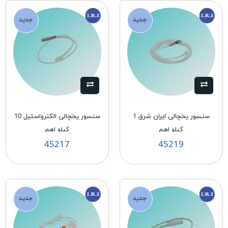
جدید
جدید
سنسور يخچالی ايران شرق 1
سنسور يخچالی الكترواستيل 10
كيلو اهم
كيلو اهم
45217
45219
جدید
جدید