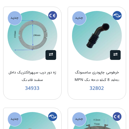
جدید
جدید
خرطومی جاپودری سامسونگ
زه دور درب سپهرالكتريک داخل
روخور 8 كيلو درجه يک MPN
سفيد فابريک
34933
32802
جدید
جدید