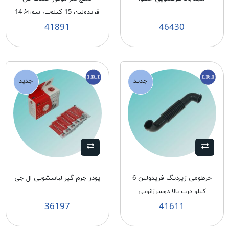
فريدولين 15 كيلويی سوراخ 14
41891
46430
جدید
جدید
خرطومی زيرديگ فريدولين 6
پودر جرم گير لباسشويی ال جی
كيلو درب بالا دوسرزانويی
36197
41611