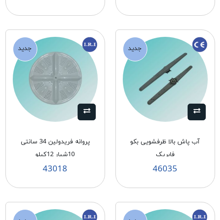
جدید
جدید
آب پاش بالا ظرفشويی بكو
پروانه فريدولين 34 سانتی
فابريک
10شيار 12كيلو
43018
46035