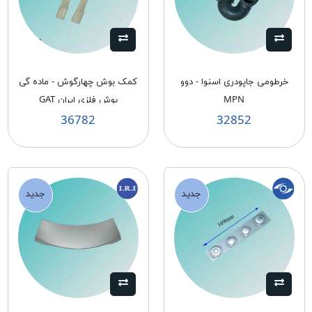
خرطومی جاپودری اسنوا - دوو
كمک بوش چهارگوش - ماده گی
MPN
بوش فلزی ايران GAT
36782
32852
جدید
جدید