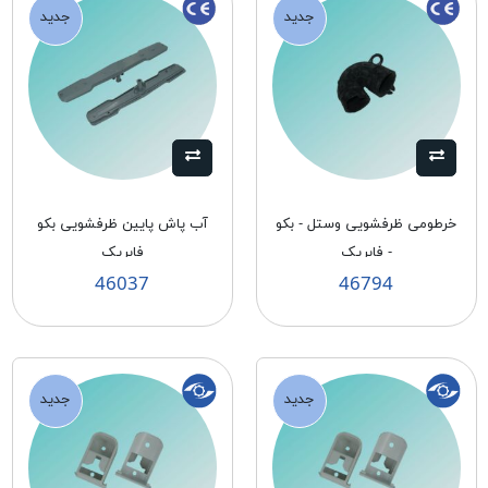
جدید
جدید
خرطومی ظرفشويی وستل - بكو
آب پاش پايين ظرفشويی بكو
- فابريک
فابريک
46037
46794
جدید
جدید