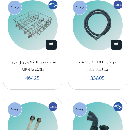
جدید
جدید
خروجی 1/80 متری تاشو
سبد پایین ظرفشویی ال جی -
سرگشاد ایران
پاکشوما MPN
46425
33805
جدید
جدید