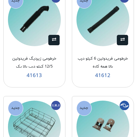
جدید
جدید
خرطومی فريدولين 6 كیلو درب
خرطومی زيرديگ فريدولين
بالا همه كاره
12/5 كيلو درب بالا يک
سرزانويی
41613
41612
جدید
جدید