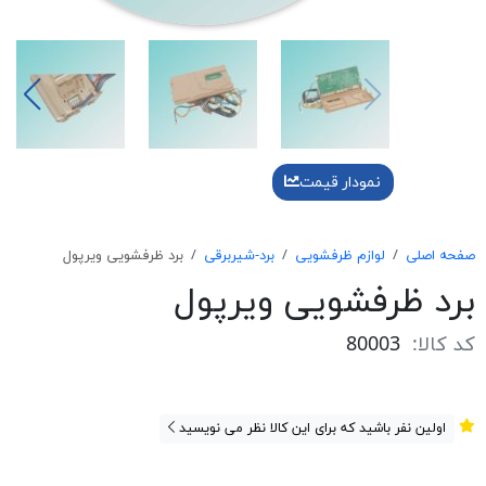
نمودار قیمت
صفحه اصلی
لوازم ظرفشویی
برد-شیربرقی
برد ظرفشويی ويرپول
برد ظرفشويی ويرپول
کد کالا:
80003
اولین نفر باشید که برای این کالا نظر می نویسید