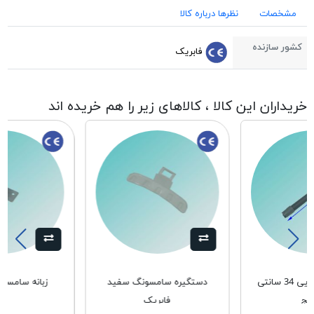
مشخصات
نظرها درباره کالا
کشور سازنده
فابریک
خریداران این کالا ، کالاهای زیر را هم خریده اند
خرطومی ظرفشويی 34 سانتی
دستگيره سامسونگ سفيد
زبانه سامسون
كج
فابريک