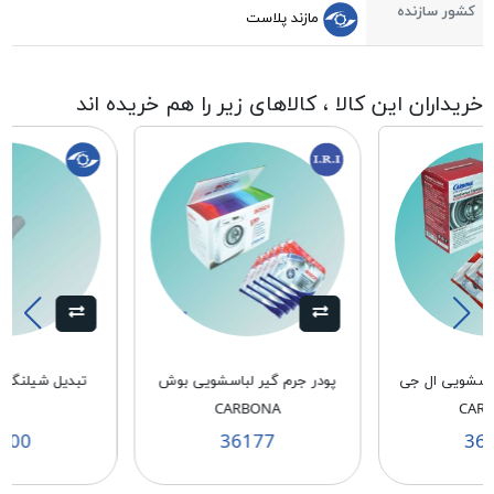
کشور سازنده
مازند پلاست
خریداران این کالا ، کالاهای زیر را هم خریده اند
باسشویی ال جی
پودر جرم گیر لباسشویی بوش
تبدیل شیلنگ خر
CARBONA
CAR
900
36177
36