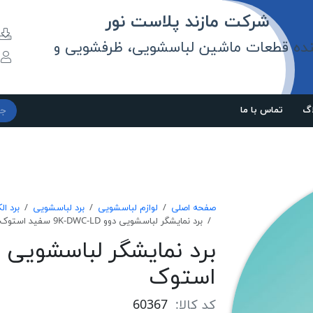
مازند پلاست نور
نده قطعات ماشین لباسشویی، ظرفشویی و
و
اگ
تماس با ما
صفحه اصلی
لوازم لباسشویی
برد لباسشویی
برد ا
برد نمايشگر لباسشويی دوو 9K-DWC-LD سفيد استوک
استوک
کد کالا:
60367