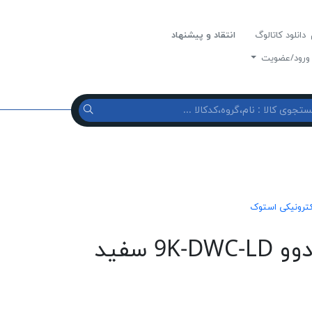
دانلود کاتالوگ
انتقاد و پیشنهاد
رود/عضویت
لکترونیکی استوک
برد نمايشگر لباسشويی دوو 9K-DWC-LD سفيد