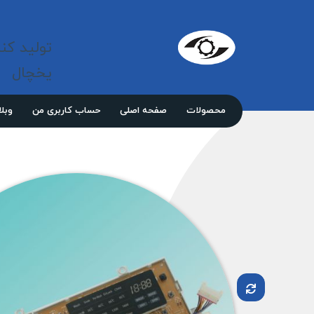
شرکت 
مازند
تولید کن
پلاست
نور
یخچال
محصولات
صفحه اصلی
حساب کاربری من
وبل