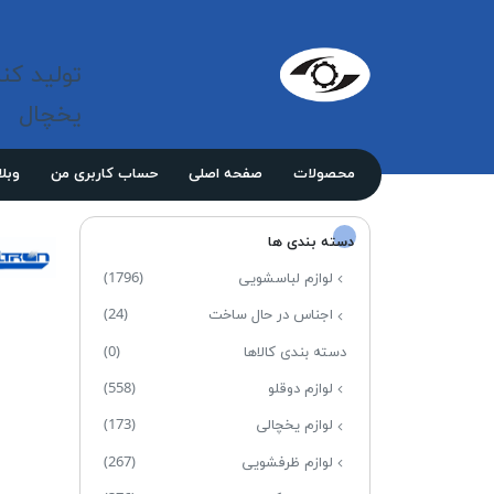
شرکت 
مازند
تولید کن
پلاست
نور
یخچال
محصولات
صفحه اصلی
حساب کاربری من
وبل
دسته بندی ها
لوازم لباسشویی
(1796)
اجناس در حال ساخت
(24)
دسته بندی کالاها
(0)
لوازم دوقلو
(558)
لوازم یخچالی
(173)
لوازم ظرفشویی
(267)