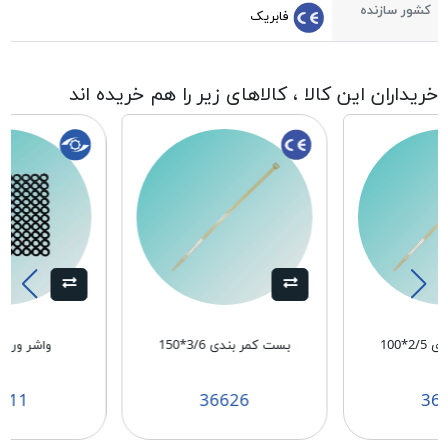
کشور سازنده
فابریک
خریداران این کالا ، کالاهای زیر را هم خریده اند
2*100
بست کمر بندی 3/6*150
واشر ورودی 
611
36626
36