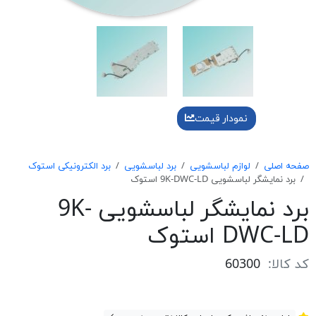
نمودار قیمت
صفحه اصلی
لوازم لباسشویی
برد لباسشویی
برد الکترونیکی استوک
برد نمايشگر لباسشويی 9K-DWC-LD استوک
برد نمايشگر لباسشويی 9K-
DWC-LD استوک
کد کالا:
60300