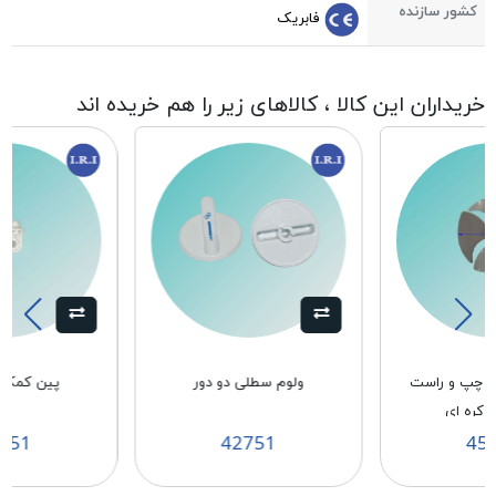
کشور سازنده
فابریک
خریداران این کالا ، کالاهای زیر را هم خریده اند
يد چپ و راست
ولوم سطلی دو دور
پین کمک 
751
42751
45