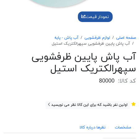
نمودار قیمت
صفحه اصلی
لوازم ظرفشویی
آب پاش - پایه
آب پاش پايين ظرفشويی سپهرالكتريک استيل
آب پاش پايين ظرفشويی
سپهرالكتريک استيل
کد کالا:
80000
اولین نفر باشید که برای این کالا نظر می نویسید
مشخصات
نظرها درباره کالا