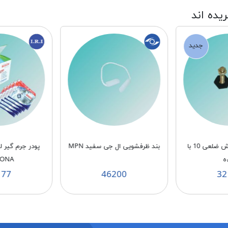
ریده اند
جدید
پايه دنده ريز شش ضلعی 10 با
بند ظرفشویی ال جی سفید MPN
پودر جرم گیر 
ه
BONA
177
46200
32