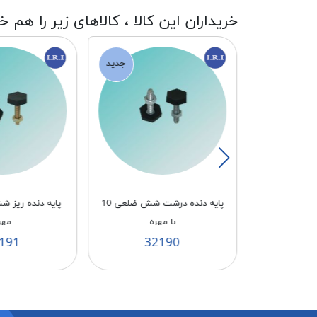
خریداران این کالا ، کالاهای زیر را هم خ
جدید
باسشویی بوش
پايه دنده درشت شش ضلعی 10
CA
با مهره
مهر
191
32190
3