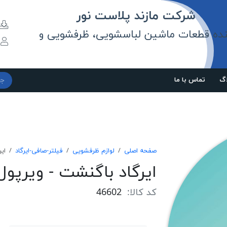
مازند پلاست نور
نده قطعات ماشین لباسشویی، ظرفشویی و
و
اگ
تماس با ما
صفحه اصلی
لوازم ظرفشویی
فیلتر-صافی-ایرگاد
ای
ایرگاد باگنشت - ویرپول
کد کالا:
46602