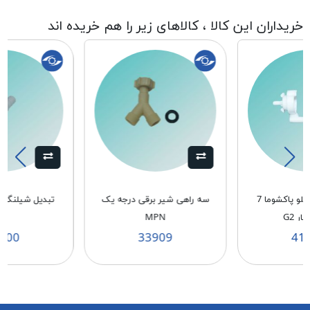
خریداران این کالا ، کالاهای زیر را هم خریده اند
اهرم تخلیه دوقلو پاکشوما 7
سه راهی شیر برقی درجه یک
تبدیل شیلنگ خر
MPN
900
33909
41