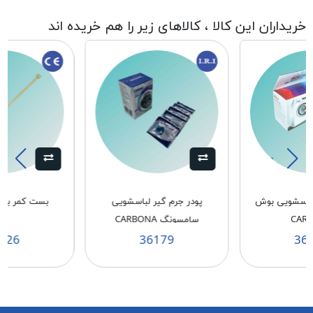
خریداران این کالا ، کالاهای زیر را هم خریده اند
لباسشویی بوش
پودر جرم گیر لباسشویی
بست کمر بندی 3/6*
CAR
سامسونگ CARBONA
626
36179
36