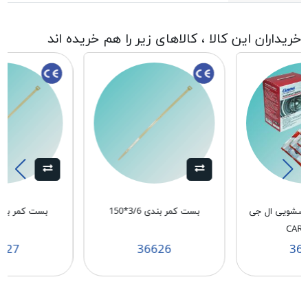
خریداران این کالا ، کالاهای زیر را هم خریده اند
باسشویی ال جی
بست کمر بندی 3/6*150
بست کمر بندی 3/6*
CAR
627
36626
36