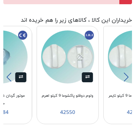
خریداران این کالا ، کالاهای زیر را هم خریده اند
و تایمر
ولوم دوقلو پاکشوما 9 کیلو اهرم
موتور گردان ظ
چی
684
42550
42