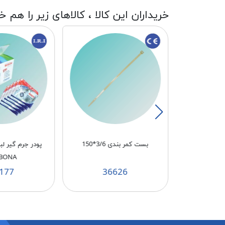
خریداران این کالا ، کالاهای زیر را هم خ
پایه دنده ریز پهن مشکی MPN
بست کمر بندی 3/6*150
پودر جرم گیر 
BONA
177
36626
3