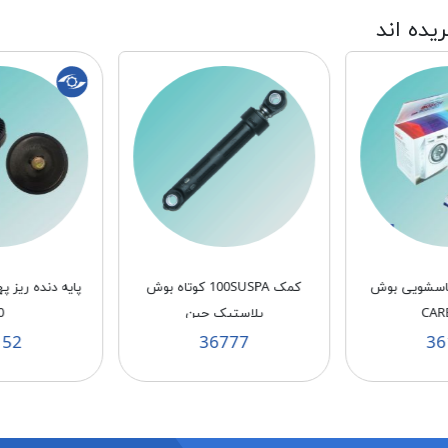
ریده اند
لباسشویی بوش
كمک 100SUSPA كوتاه بوش
CAR
پلاستيک چين
0
152
36777
36