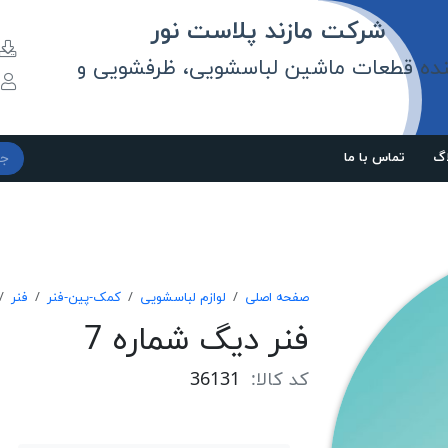
مازند پلاست نور
نده قطعات ماشین لباسشویی، ظرفشویی و
و
اگ
تماس با ما
صفحه اصلی
لوازم لباسشویی
کمک-پین-فنر
فنر
فنر ديگ شماره 7
کد کالا:
36131