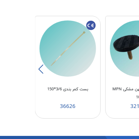
پایه دنده ریز پهن مشکی MPN
بست کمر بندی 3/6*150
پودر جرم گیر
ONA
1
77
36626
32