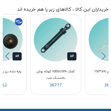
خریداران این کالا ، کالاهای زیر را هم خریده اند
3*150
كمک 100SUSPA كوتاه بوش
پلاستيک چين
10
152
36777
36