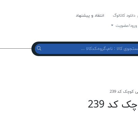
دانلود کاتالوگ
انتقاد و پیشنهاد
رود/عضویت
 كوچک كد 239
 كد 239