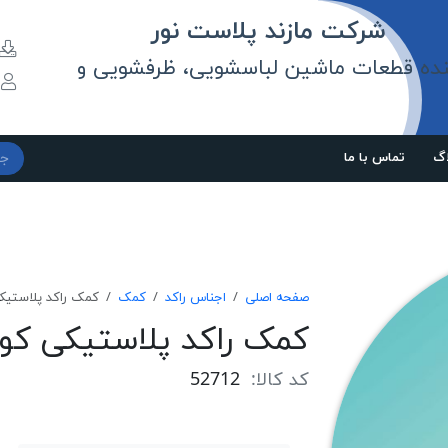
مازند پلاست نور
نده قطعات ماشین لباسشویی، ظرفشویی و
و
اگ
تماس با ما
صفحه اصلی
اجناس راکد
کمک
كمک راكد پلاستيكی
كمک راكد پلاستيكی كوچک
کد کالا:
52712