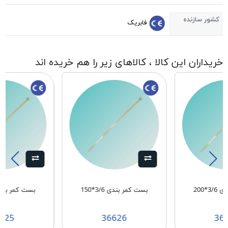
کشور سازنده
فابریک
خریداران این کالا ، کالاهای زیر را هم خریده اند
3*200
بست کمر بندی 3/6*150
بست کمر بندی 2/5*
625
36626
36