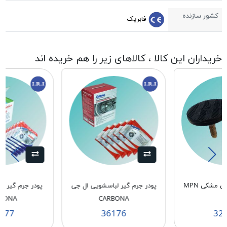
کشور سازنده
فابریک
خریداران این کالا ، کالاهای زیر را هم خریده اند
پایه دنده ریز پهن مشکی MPN
پودر جرم گیر لباسشویی ال جی
پودر جرم گیر 
BONA
CARBONA
1
177
36176
32