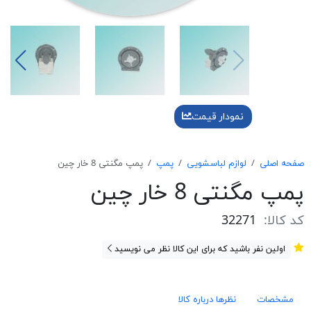
نمودار قیمت
صفحه اصلی
لوازم لباسشویی
پمپ
پمپ مگنتی 8 خار چین
پمپ مگنتی 8 خار چین
کد کالا:
32271
اولین نفر باشید که برای این کالا نظر می نویسید
مشخصات
نظرها درباره کالا