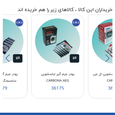
خریداران این کالا ، کالاهای زیر را هم خریده اند
باسشویی ال جی
پودر جرم گیر لباسشویی
پودر جرم گی
CAR
CARBONA AEG
سامسونگ CARBONA
179
36175
36