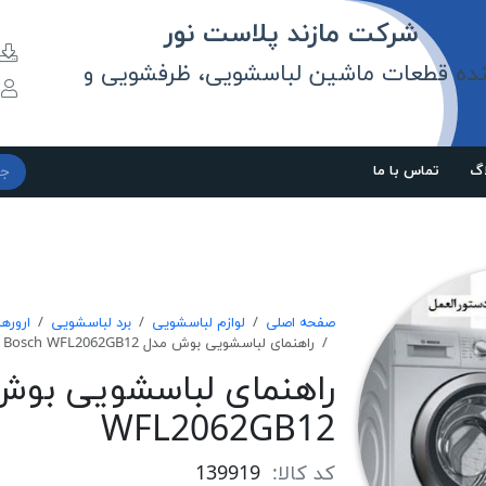
مازند پلاست نور
نده قطعات ماشین لباسشویی، ظرفشویی و
و
اگ
تماس با ما
صفحه اصلی
لوازم لباسشویی
برد لباسشویی
اروره
راهنمای لباسشویی بوش مدل Bosch WFL2062GB12
WFL2062GB12
کد کالا:
139919