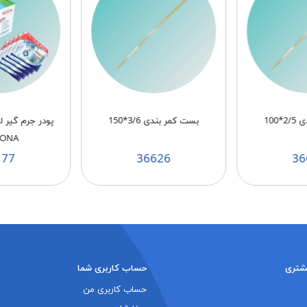
100
بست کمر بندی 3/6*150
پودر جرم گیر 
BONA
177
36626
36
شتری
حساب کاربری شما
حساب کاربری من