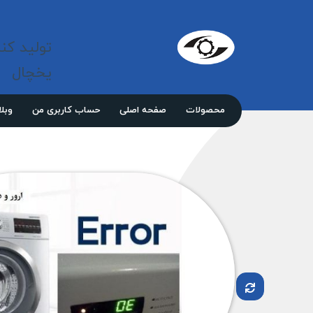
شرکت 
مازند
تولید کن
پلاست
نور
یخچال
محصولات
صفحه اصلی
حساب کاربری من
وبل