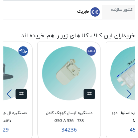
کشور سازنده
فابریک
خریداران این کالا ، کالاهای زیر را هم خریده اند
ید اسنوا - دوو
دستگیره آبسال کوچک کامل
۸۰۱۳۰
GSG A 536 - 738
M
029
34236
45