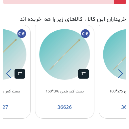
خریداران این کالا ، کالاهای زیر را هم خریده اند
2*100
بست کمر بندی 3/6*150
بست کمر بندی 3/6*
627
36626
36