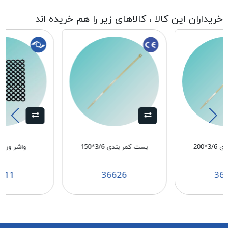
خریداران این کالا ، کالاهای زیر را هم خریده اند
3*200
بست کمر بندی 3/6*150
واشر ورودی 
611
36626
36