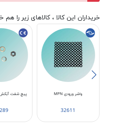
خریداران این کالا ، کالاهای زیر را هم خ
تیل نمره 6
واشر ورودی MPN
پیچ شفت آبکش اس
289
32611
3