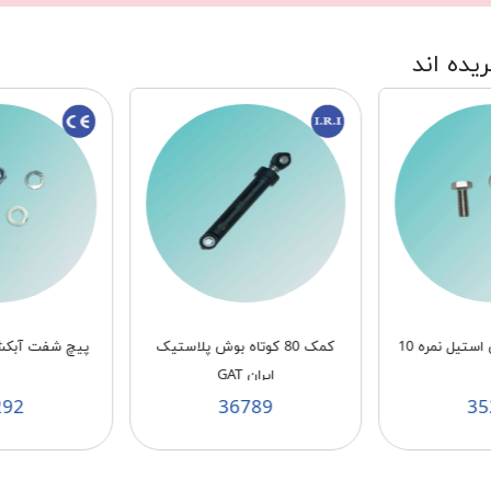
ریده اند
تیل نمره 10
كمک 80 كوتاه بوش پلاستيک
پیچ شفت آبکش 
ايران GAT
292
36789
35