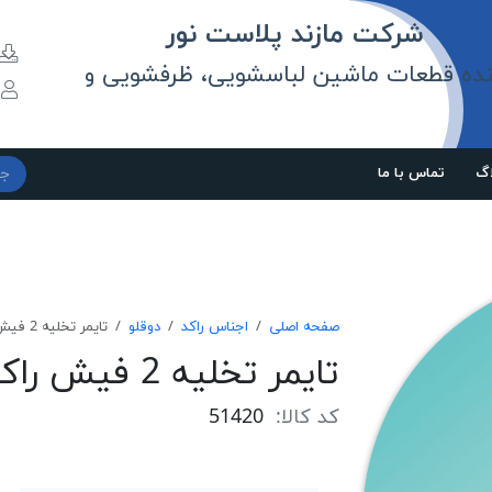
مازند پلاست نور
نده قطعات ماشین لباسشویی، ظرفشویی و
و
اگ
تماس با ما
صفحه اصلی
اجناس راکد
دوقلو
تايمر تخليه 2 فيش راكد
تايمر تخليه 2 فيش راكد
کد کالا:
51420