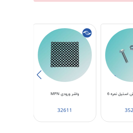
استیل نمره 6
واشر ورودی MPN
پیچ شفت آبکش 
89
32611
35