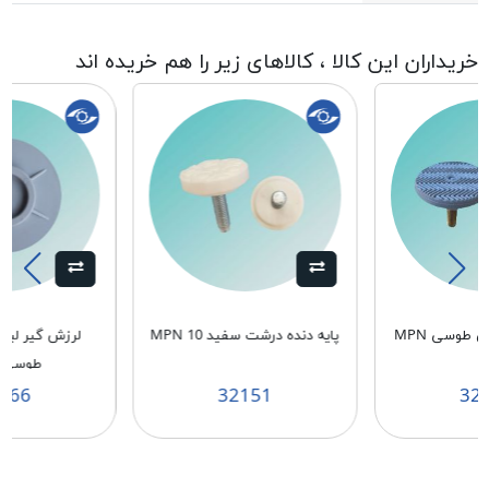
خریداران این کالا ، کالاهای زیر را هم خریده اند
پایه دنده ریز پهن طوسی MPN
پایه دنده درشت سفید MPN 10
لرزش گیر لبا
1
طوسی MPN
266
32151
32