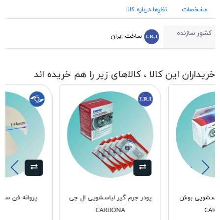
مشخصات
نظرها درباره کالا
کشور سازنده
ساخت ایران
خریداران این کالا ، کالاهای زیر را هم خریده اند
لباسشویی بوش
پودر جرم گیر لباسشویی ال جی
پروانه فن سامس
CARBONA
CAR