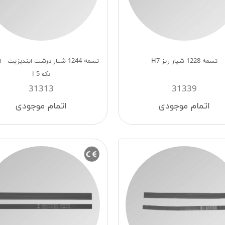
تسمه 1228 شیار ریز H7
تسمه 1244 شيار درشت اينديزيت - 
بكو J 5
31313
31339
اتمام موجودی
اتمام موجودی