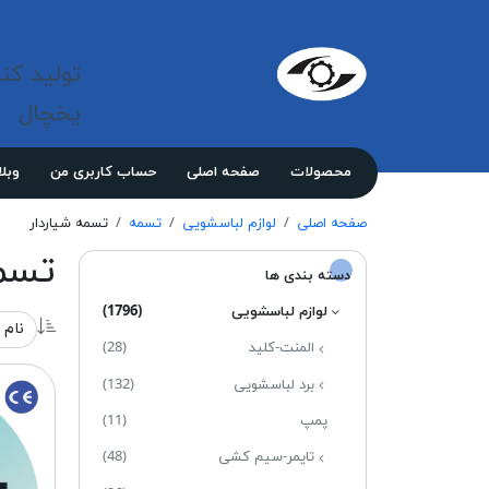
شرکت 
مازند
تولید کن
پلاست
نور
یخچال
محصولات
صفحه اصلی
حساب کاربری من
وبل
صفحه اصلی
لوازم لباسشویی
تسمه
تسمه شیاردار
تسمه
دسته بندی ها
لوازم لباسشویی
(1796)
المنت-کلید
(28)
برد لباسشویی
(132)
پمپ
(11)
تایمر-سیم کشی
(48)