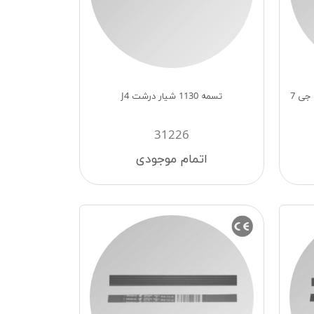
تسمه 1120 شيار درشت پاكشوما - ال جی 7
تسمه 1130 شیار درشت J4
31226
اتمام موجودی