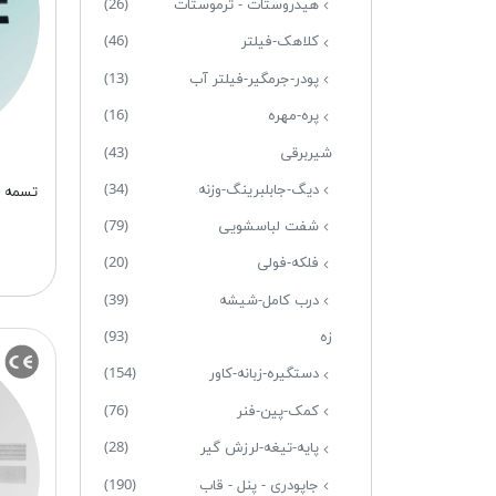
هیدروستات - ترموستات
(26)
کلاهک-فیلتر
(46)
پودر-جرمگیر-فیلتر آب
(13)
پره-مهره
(16)
شیربرقی
(43)
دیگ-جابلبرینگ-وزنه
(34)
شفت لباسشویی
(79)
فلکه-فولی
(20)
درب کامل-شیشه
(39)
زه
(93)
دستگیره-زبانه-کاور
(154)
کمک-پین-فنر
(76)
پایه-تیغه-لرزش گیر
(28)
جاپودری - پنل - قاب
(190)