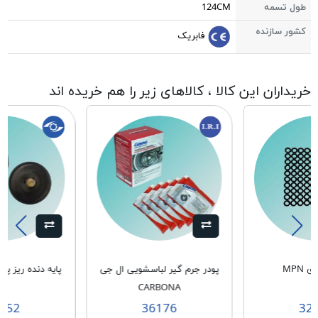
طول تسمه
124CM
کشور سازنده
فابریک
خریداران این کالا ، کالاهای زیر را هم خریده اند
 MPN
پودر جرم گیر لباسشویی ال جی
10
CARBONA
152
36176
32