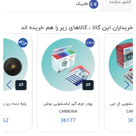
کشور سازنده
فابریک
خریداران این کالا ، کالاهای زیر را هم خریده اند
باسشویی ال جی
پودر جرم گیر لباسشویی بوش
10
CARBONA
CAR
152
36177
36