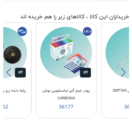
خریداران این کالا ، کالاهای زیر را هم خریده اند
*300
پودر جرم گیر لباسشویی بوش
10
CARBONA
152
36177
36