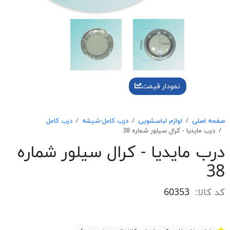
نمودار قیمت
صفحه اصلی
لوازم لباسشویی
درب کامل-شیشه
درب کامل
درب مايديا - كرال سيلور شماره 38
درب مايديا - كرال سيلور شماره
38
کد کالا:
60353