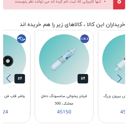
تنها کاربرانی که ثبت نام کرده اند می توانند نظر بنویسند
خریداران این کالا ، کالاهای زیر را هم خریده اند
وش بيرون بزرگ
فيلتر يخچالی سامسونگ داخل
واشر قاب فن سام
موشکی 500
424
45150
45