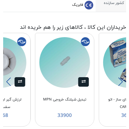
کشور سازنده
فابریک
خریداران این کالا ، کالاهای زیر را هم خریده اند
چای ساز - اتو
تبدیل شیلنگ خروجی MPN
لرزش گیر لبا
CAR
سفید MPN
268
33900
36