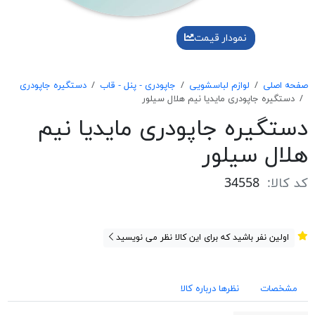
نمودار قیمت
صفحه اصلی
لوازم لباسشویی
جاپودری - پنل - قاب
دستگیره جاپودری
دستگيره جاپودری مايديا نيم هلال سيلور
دستگيره جاپودری مايديا نيم
هلال سيلور
کد کالا:
34558
اولین نفر باشید که برای این کالا نظر می نویسید
مشخصات
نظرها درباره کالا