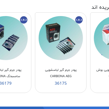
ریده اند
ر لباسشویی
پودر جرم گیر لباسشویی
پودر جرم گیر ل
CARBO
سامسونگ CARBONA
BONA
176
36179
36