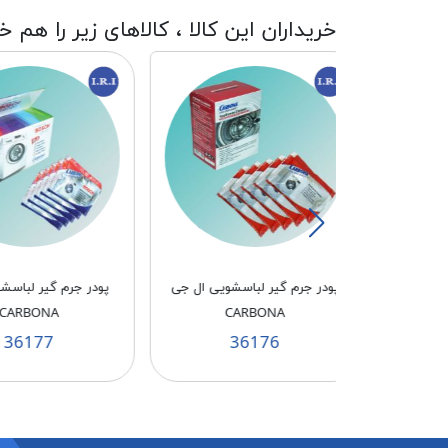
خریداران این کالا ، کالاهای زیر را هم خ
اسشویی ال جی
پودر جرم گیر لباسشویی بوش
پودر جرم گی
NA AEG
CARBONA
CA
175
36177
3