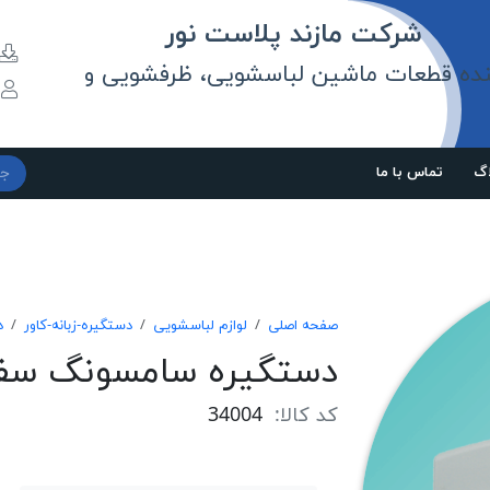
مازند پلاست نور
نده قطعات ماشین لباسشویی، ظرفشویی و
و
اگ
تماس با ما
صفحه اصلی
لوازم لباسشویی
دستگیره-زبانه-کاور
د
دستگیره سامسونگ سفید 1460 - j 123
کد کالا:
34004