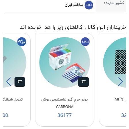
کشور سازنده
ساخت ایران
خریداران این کالا ، کالاهای زیر را هم خریده اند
 MPN
پودر جرم گیر لباسشویی بوش
تبدیل شیلنگ خر
CARBONA
900
36177
32