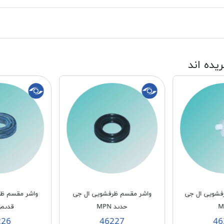
ریده اند
رفشویی ال جی
واشر مقسم ظرفشویی ال جی
واشر مقسم ظر
M
جدید MPN
قدیم MPN
226
46227
46