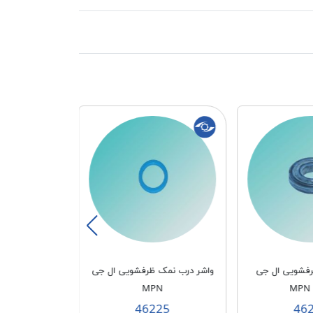
فشویی ال جی
واشر درب نمک ظرفشویی ال جی
پروانه مقسم 
N
MPN
50
46225
46