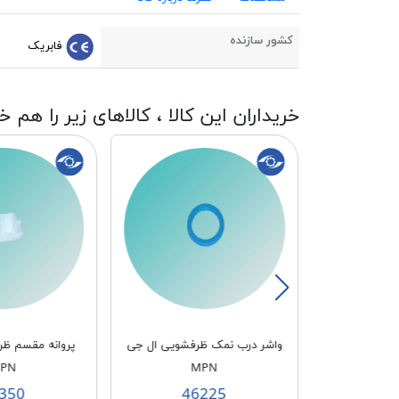
کشور سازنده
فابریک
خریداران این کالا ، کالاهای زیر را هم خ
شویی ال جی
واشر درب نمک ظرفشویی ال جی
پروانه مقسم ظ
PN
MPN
350
46225
4