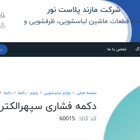
مازند پلاست نور
نده قطعات ماشین لباسشویی، ظرفشویی و
و
اگ
تماس با ما
صفحه اصلی
لوازم لباسشویی
ولوم - دکمه
دکمه
دكمه فشاری سپهرالكتري
کد کالا:
60015