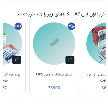
خریداران این کالا ، کالاهای زیر را هم خریده اند
باسشویی ال جی
تبدیل شیلنگ خروجی MPN
پودر جرم گیر 
BONA
CAR
177
33900
36