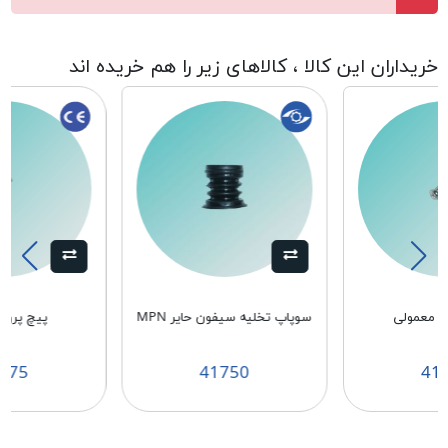
خریداران این کالا ، کالاهای زیر را هم خریده اند
 معمولی
سوپاپ تخلیه سیفون حایر MPN
پیچ پروان
875
41750
41