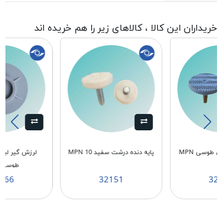
خریداران این کالا ، کالاهای زیر را هم خریده اند
پایه دنده ریز پهن طوسی MPN
پایه دنده درشت سفید MPN 10
لرزش گیر لبا
1
طوسی MPN
266
32151
32